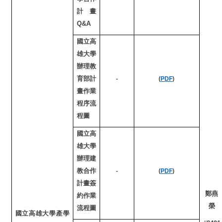
計畫
Q&A
國立高
雄大學
辦理教
育部計
-
(
PDF
)
畫作業
程序流
程圖
國立高
雄大學
辦理建
教合作
-
(
PDF
)
計畫簽
鄭燕
約作業
榮
流程圖
國立高雄大學產學