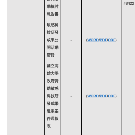
#8422
動檢討
報告書
敏感科
技研發
成果公
-
(
WORD
/
PDF
/
ODF
)
開活動
清冊
國立高
雄大學
政府資
助敏感
科技研
-
(
WORD
/
PDF
/
ODF
)
發成果
違常案
件通報
表