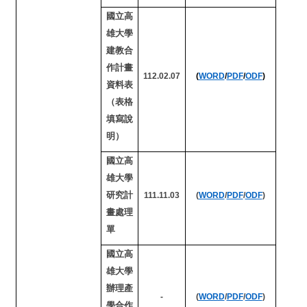
國立高
雄大學
建教合
作計畫
112.02.07
(
WORD
/
PDF
/
ODF
)
資料表
（表格
填寫說
明）
國立高
雄大學
研究計
111.11.03
(
WORD
/
PDF
/
ODF
)
畫處理
單
國立高
雄大學
辦理產
-
(
WORD
/
PDF
/
ODF
)
學合作