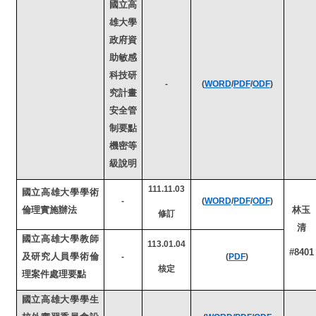
國立高
雄大學
政府資
助敏感
科技研
-
(
WORD
/
PDF
/
ODF
)
究計畫
安全管
制要點
機密等
級說明
111.11.03
國立高雄大學學術
-
(
WORD
/
PDF
/
ODF
)
倫理實施辦法
林玉
修訂
清
國立高雄大學教師
113.01.04
#8401
及研究人員學術倫
-
(
PDF
)
核定
理案件處理要點
國立高雄大學學生