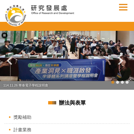
跳
到
主
要
內
容
區
114.11.26 華泰電子學程說明會
辦法與表單
獎勵補助
計畫業務