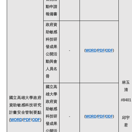
動申請
報備書
政府資
助敏感
科技研
發成果
-
(
WORD
/
PDF
/
ODF
)
公開活
動與會
人員名
冊
林玉
國立高
清
雄大學
國立高雄大學政府
#8401
政府資
資助敏感科技研究
助敏感
計畫安全管制要點
科技研
-
(
WORD
/
PDF
/
ODF
)
邱宇
(
WORD
/
PDF
/
ODF
)
發成果
君
公開活