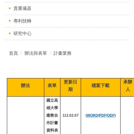
貴重儀器
專利技轉
研究中心
首頁
辦法與表單
計畫業務
更新日
承辦
辦法
表單
檔案下載
期
人
國立高
雄大學
建教合
112.02.07
(
WORD
/
PDF
/
ODF
)
作計畫
資料表