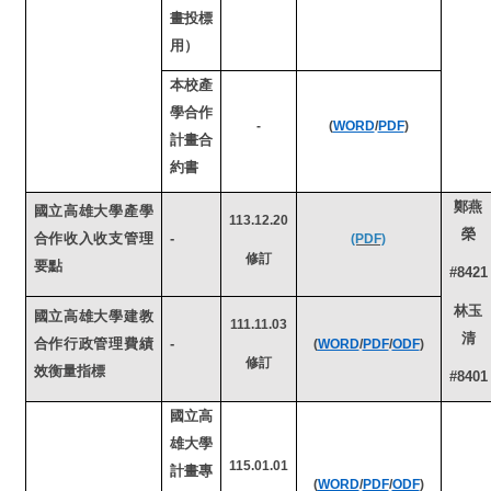
畫投標
用）
本校產
學合作
-
(
WORD
/
PDF
)
計畫合
約書
鄭燕
國立高雄大學產學
113.12.20
榮
合作收入收支管理
-
(PDF)
修訂
要點
#8421
林玉
國立高雄大學建教
111.11.03
清
合作行政管理費績
-
(
WORD
/
PDF
/
ODF
)
修訂
效衡量指標
#8401
國立高
雄大學
115.01.01
計畫專
(
WORD
/
PDF
/
ODF
)