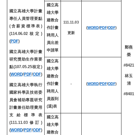
國立高
國立高雄大學計畫
雄大學
專任人員管理要點
建教合
111.11.03
(含薪資標準表)
作計畫
(
WORD
/
PDF
/
ODF
)
更新
(114.06.02核定)
聘用人
(
PDF
)
員出差
鄭燕
申請單
國立高雄大學計畫
榮
研究獎助生作業要
國立高
#8421
點(107.05.25核定)
雄大學
(
WORD
/
PDF
/
ODF
)
林玉
建教合
清
作計畫
-
(
WORD
/
PDF
/
ODF
)
國立高雄大學執行
聘用人
國家科學及技術委
#8401
員簽到
員會補助專題研究
(退)表
計畫兼任助理費用
支給標準表
國立高
(111.11.03修訂)
雄大學
(
WORD
/
PDF
/
ODF
)
建教合