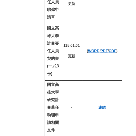
任人員
更新
聘僱申
請單
國立高
雄大學
計畫專
115.01.01
任人員
(
WORD
/
PDF
/
ODF
)
更新
契約書
(一式3
份)
國立高
雄大學
研究計
畫兼任
-
連結
助理申
請相關
文件