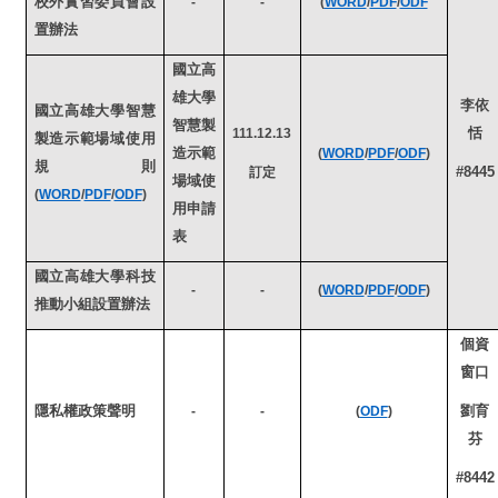
校外實習委員會設
-
-
(
WORD
/
PDF
/
ODF
置辦法
國立高
雄大學
李依
國立高雄大學智慧
智慧製
恬
111.12.13
製造示範場域使用
造示範
(
WORD
/
PDF
/
ODF
)
規則
#8445
訂定
場域使
(
WORD
/
PDF
/
ODF
)
用申請
表
國立高雄大學科技
-
-
(
WORD
/
PDF
/
ODF
)
推動小組設置辦法
個資
窗口
隱私權政策聲明
劉育
-
-
(
ODF
)
芬
#8442