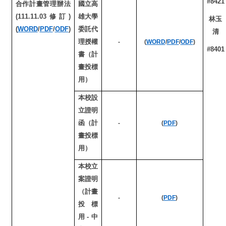
#8421
合作計畫管理辦法
國立高
(111.11.03修訂)
雄大學
林玉
(
WORD
/
PDF
/
ODF
)
委託代
清
理授權
-
(
WORD
/
PDF
/
ODF
)
#8401
書（計
畫投標
用）
本校設
立證明
函（計
-
(
PDF
)
畫投標
用）
本校立
案證明
（計畫
-
(
PDF
)
投標
用-中