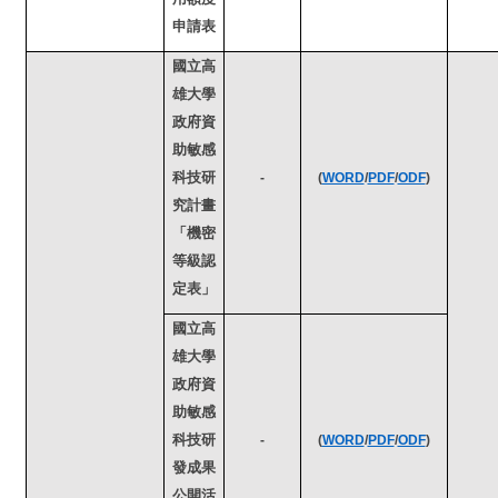
申請表
國立高
雄大學
政府資
助敏感
科技研
-
(
WORD
/
PDF
/
ODF
)
究計畫
「機密
等級認
定表」
國立高
雄大學
政府資
助敏感
科技研
-
(
WORD
/
PDF
/
ODF
)
發成果
公開活