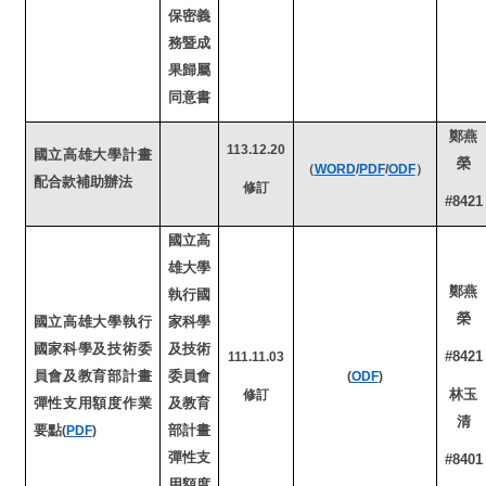
保密義
務暨成
果歸屬
同意書
鄭燕
113.12.20
國立高雄大學計畫
榮
（
WORD
/
PDF
/
ODF
）
配合款補助辦法
修訂
#8421
國立高
雄大學
鄭燕
執行國
榮
國立高雄大學執行
家科學
國家科學及技術委
及技術
#8421
111.11.03
員會及教育部計畫
委員會
(
ODF
)
林玉
修訂
彈性支用額度作業
及教育
清
要點
部計畫
(
PDF
)
彈性支
#8401
用額度