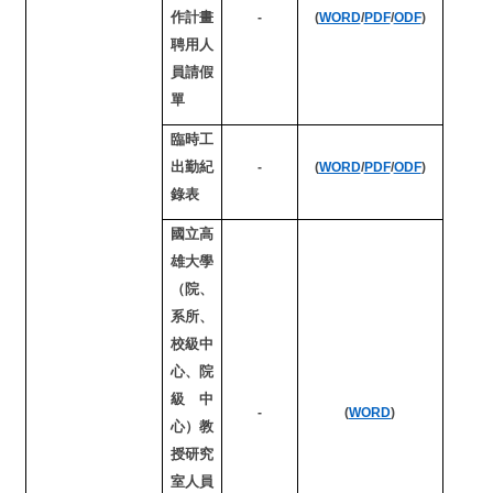
作計畫
-
(
WORD
/
PDF
/
ODF
)
聘用人
員請假
單
臨時工
出勤紀
-
(
WORD
/
PDF
/
ODF
)
錄表
國立高
雄大學
（院、
系所、
校級中
心、院
級中
-
(
WORD
)
心）教
授研究
室人員