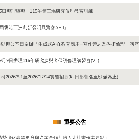
15日辦理舉辦「115年第三場研究倫理教育訓練」
屆香港亞洲創新發明展覽會AEII」
動辦公室日舉辦「生成式AI在教育應用─寫作禁忌及學術倫理」講
月9日辦理115年研究參與者保護倫理講習會(VII)
會補助研究計畫自即日起不限計畫類別提供計畫主持人於生育期間研
26/9/1至2026/12/24實習招募(即日起報名至額滿為止)
動大專校院發展無人機技術及應用人才培育計畫補助要點」
情勢強化高等教育與產業合作共培人才計畫作業要點」
「國家科學及技術委員會補助前瞻技術產學合作計畫作業要點」部分
會補助研究計畫自即日起不限計畫類別提供計畫主持人於生育期間研
重要公告
動大專校院發展無人機技術及應用人才培育計畫補助要點」
情勢強化高等教育與產業合作共培人才計畫作業要點」