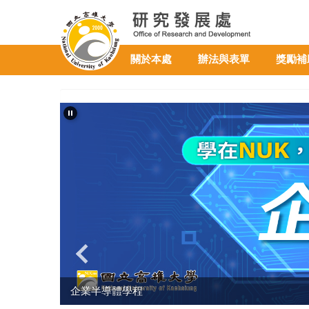
跳
到
主
要
關於本處
辦法與表單
獎勵補
內
容
區
企業半導體學程