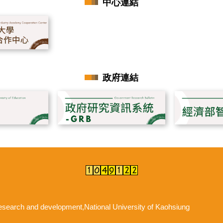
中心連結
政府連結
d development,National University of Kaohsiung