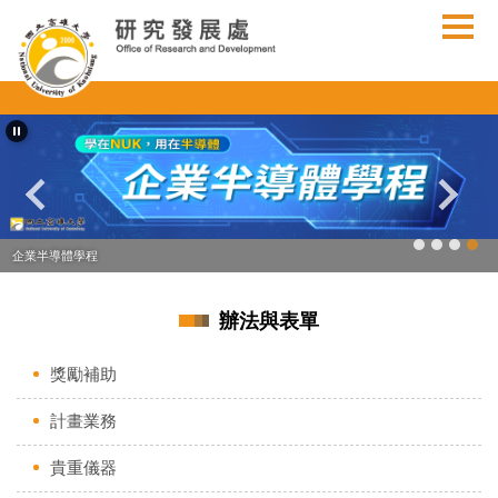
跳
到
主
要
內
容
區
企業半導體學程
辦法與表單
獎勵補助
計畫業務
貴重儀器