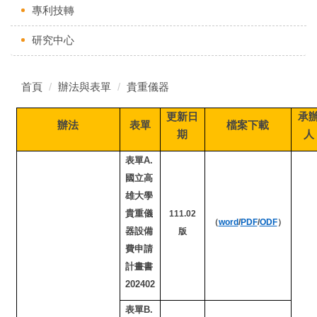
專利技轉
研究中心
首頁
辦法與表單
貴重儀器
更新日
承
辦法
表單
檔案下載
期
人
表單A.
國立高
雄大學
貴重儀
111.02
（
word
/
PDF
/
ODF
）
器設備
版
費申請
計畫書
202402
表單B.