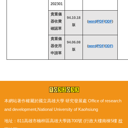
202301
貴重儀
94.10.18
器收費
(
word
/
PDF
/
ODF
)
版
確認單
貴重儀
94.06.08
器使用
(
word
/
PDF
/
ODF
)
版
申請單
本網站著作權屬於國立高雄大學 研究發展處 Office of research
and development,National University of Kaohsiung
地址：811高雄市楠梓區高雄大學路700號 (行政大樓南棟5樓
校