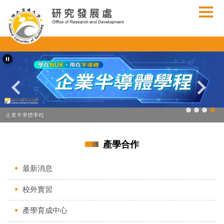
跳
到
主
要
內
容
區
企業半導體學程
產學合作
最新消息
校外實習
產學育成中心