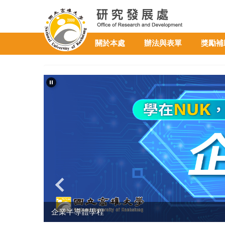
跳
到
主
要
關於本處
辦法與表單
獎勵補
內
容
區
企業半導體學程