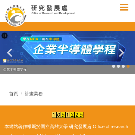
跳
到
主
要
內
容
區
企業半導體學程
首頁
計畫業務
本網站著作權屬於國立高雄大學 研究發展處 Office of research