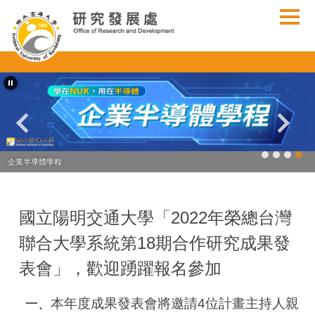
跳
到
主
要
內
容
區
企業半導體學程
國立陽明交通大學「2022年榮總台灣
聯合大學系統第18期合作研究成果發
表會」，歡迎踴躍報名參加
本年度成果發表會將邀請4位計畫主持人親
一、