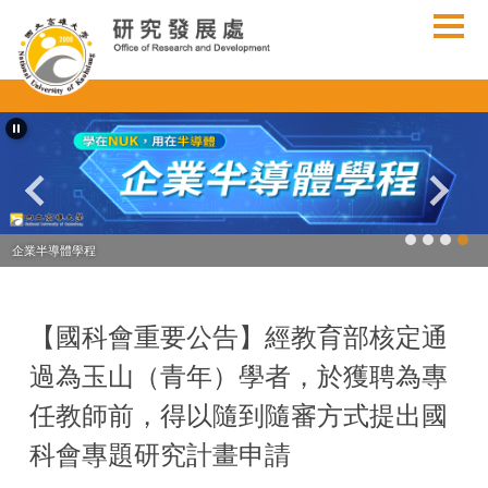
跳
到
主
要
內
容
區
企業半導體學程
【國科會重要公告】經教育部核定通
過為玉山（青年）學者，於獲聘為專
任教師前，得以隨到隨審方式提出國
科會專題研究計畫申請