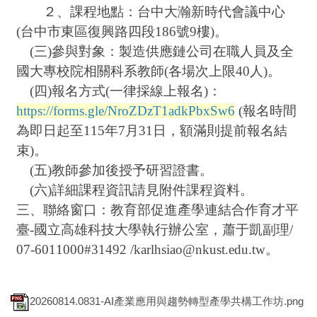
２、課程地點：台中大瀚新時代會議中心
(台中市東區復興路四段186號9樓)。
(三)參與對象：製造供應鏈公司在職人員及全
國大專校院相關科系教師(各場次上限40人)。
(四)報名方式(一律採線上報名)：
https://forms.gle/NroZDzT1adkPbxSw6
(報名時間
為即日起至115年7月31日，額滿則提前報名結
束)。
(五)教師參加後授予研習證書。
(六)詳細課程資訊請見附件課程資料。
三、聯絡窗口：教育部促進產學連結合作育才平
臺-國立高雄科技大學執行辦公室，蕭于凱副理/
07-6011000#31492 /karlhsiao@nkust.edu.tw。
20260814.0831-AI產業應用與趨勢轉型產學共構工作坊.png