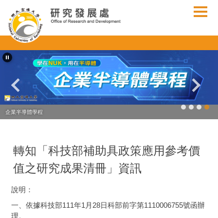
跳
到
主
要
內
容
區
企業半導體學程
轉知「科技部補助具政策應用參考價
值之研究成果清冊」資訊
說明：
一、依據科技部111年1月28日科部前字第1110006755號函辦
理。