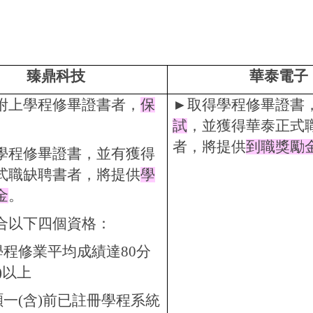
臻鼎科技
華泰電子
附上學程修畢證書者，
保
►取得學程修畢證書
。
試
，並獲得華泰正式
者，將提供
到職獎勵
學程修畢證書，並有獲得
式職缺聘書者，將提供
學
金
。
合以下四個資格：
.學程修業平均成績達80分
)以上
.碩一(含)前已註冊學程系統