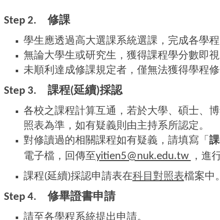
修課
Step 2.
學生應透過高大選課系統選課，完成各學程
無論大學生或研究生，獲得課程學分數即視
未順利達成修課規定者，僅無法獲得學程修
課程
延續
採認
Step 3.
(
)
各校之課程計算互通，若於大學、碩士、博
照表為準，如有疑義則由主持系所認定。
對修讀過的相關課程如有疑義，請填寫「
課
電子檔，回傳至
，進
yitien5@nuk.edu.tw
課程
延續
採認申請表在
科目對照表
檔案中
(
)
修畢證書申請
Step 4.
請至各學程系統提出申請。