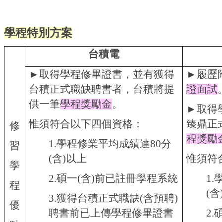
學程特別方案
台積電
►取得學程修畢證書，並有獲得
►履歷
台積正式職缺聘書者，台積將提
證面試
供一筆
學程獎勵金
。
►取得
惟須符合以下四個資格：
臻鼎正
修
程獎勵
1.學程修業平均成績達80分
習
(含)以上
惟須符
學
2.碩一(含)前已註冊學程系統
1
程
(含
3.獲得台積正式職缺(含預聘)
優
聘書前已上傳學程修畢證書
2