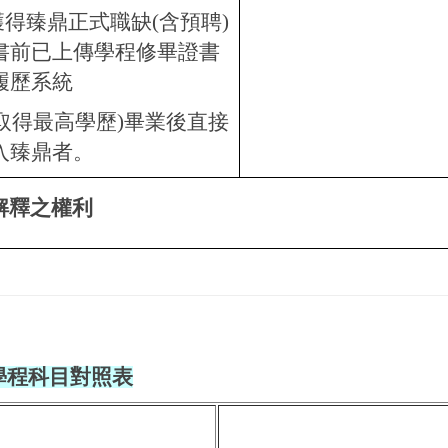
.獲得臻鼎正式職缺(含預聘)
書前已上傳學程修畢證書
履歷系統
.(取得最高學歷)畢業後直接
入臻鼎者。
解釋之權利
學程科目對照表