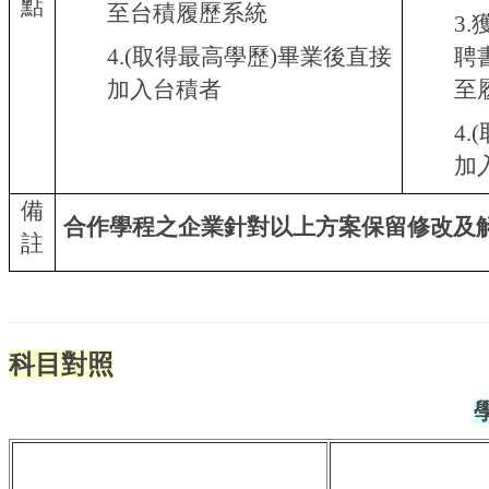
點
至台積履歷系統
3
4.(取得最高學歷)畢業後直接
聘
加入台積者
至
4
加
備
合作學程之企業針對以上方案保留修改及
註
科目對照