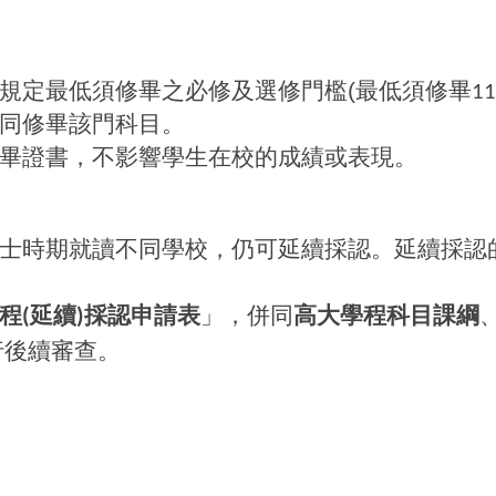
規定最低須修畢之必修及選修門檻(
最低須修畢
11
同修畢該門科目。
畢證書，不影響學生在校的成績或表現。
士時期就讀不同學校，仍可延續採認。延續採認
程
延續
採認申請表
」，併同
高大學程科目課綱
(
)
行後續審查。
。