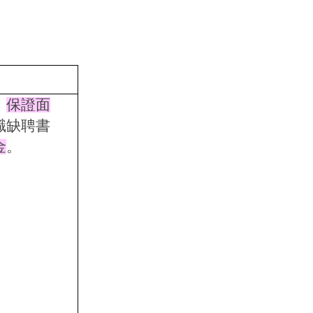
，
保證面
職缺聘書
金
。