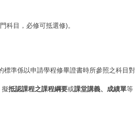
門科目，
必修可抵選修)
。
的標準係以申請學程修畢證書時所參照之科目對
、擬
抵認課程之課程綱要
或
課堂講義、成績單
等